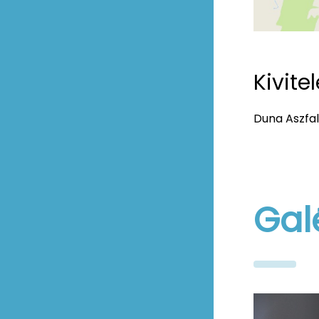
Kivitel
Duna Aszfalt
Gal