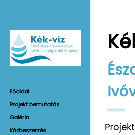
Ké
Ész
Ivó
Főoldal
Projekt bemutatás
Galéria
Projek
Közbeszerzés