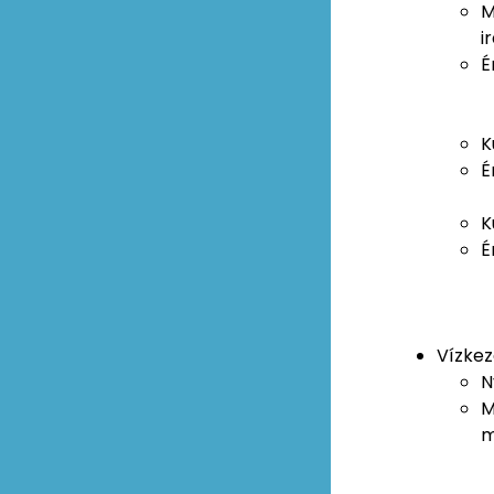
M
i
É
K
É
K
É
Vízkez
N
M
m