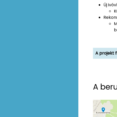
Új ivó
K
Rekons
M
b
A projekt 
A beru