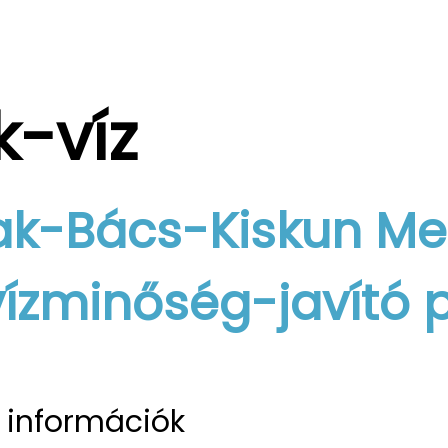
k-víz
ak-Bács-Kiskun Me
vízminőség-javító
t információk