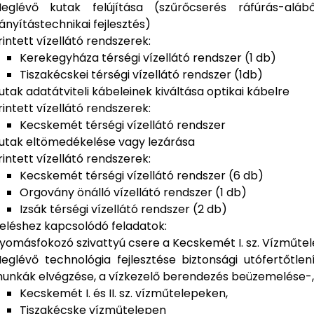
eglévő kutak felújítása (szűrőcserés ráfúrás-alá
rányítástechnikai fejlesztés)
rintett vízellátó rendszerek:
Kerekegyháza térségi vízellátó rendszer (1 db)
Tiszakécskei térségi vízellátó rendszer (1db)
utak adatátviteli kábeleinek kiváltása optikai kábelre
rintett vízellátó rendszerek:
Kecskemét térségi vízellátó rendszer
utak eltömedékelése vagy lezárása
rintett vízellátó rendszerek:
Kecskemét térségi vízellátó rendszer (6 db)
Orgovány önálló vízellátó rendszer (1 db)
Izsák térségi vízellátó rendszer (2 db)
eléshez kapcsolódó feladatok:
yomásfokozó szivattyú csere a Kecskemét I. sz. Vízműte
eglévő technológia fejlesztése biztonsági utófertőtlení
unkák elvégzése, a vízkezelő berendezés beüzemelése-
Kecskemét I. és II. sz. vízműtelepeken,
Tiszakécske vízműtelepen