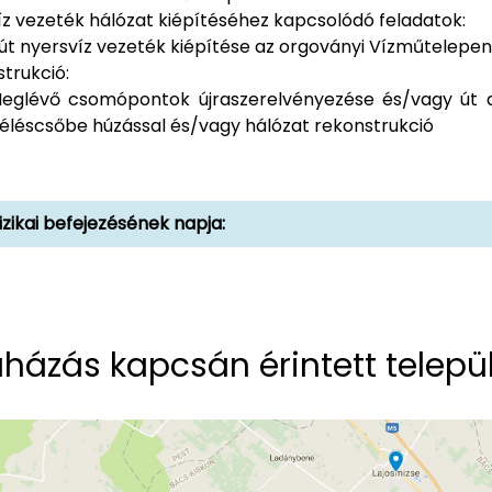
víz vezeték hálózat kiépítéséhez kapcsolódó feladatok:
út nyersvíz vezeték kiépítése az orgoványi Vízműtelepen
trukció:
eglévő csomópontok újraszerelvényezése és/vagy út ala
éléscsőbe húzással és/vagy hálózat rekonstrukció
fizikai befejezésének napja:
házás kapcsán érintett telepü