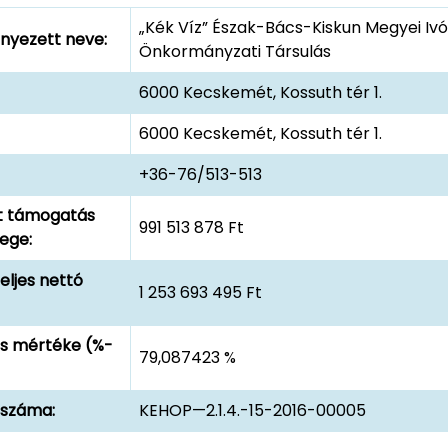
„Kék Víz” Észak-Bács-Kiskun Megyei Iv
yezett neve:
Önkormányzati Társulás
6000 Kecskemét, Kossuth tér 1.
6000 Kecskemét, Kossuth tér 1.
+36-76/513-513
t támogatás
991 513 878 Ft
ege:
eljes nettó
1 253 693 495 Ft
s mértéke (%-
79,087423 %
 száma:
KEHOP—2.1.4.-15-2016-00005