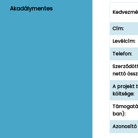
Akadálymentes
Kedvezmén
Cím:
Levélcím:
Telefon:
Szerződöt
nettó össz
A projekt t
költsége:
Támogatá
ban):
Azonosító