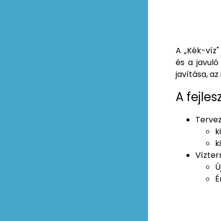
A „Kék-víz"
és a javul
javítása, az
A fejle
Tervez
k
k
Vízter
Ú
É