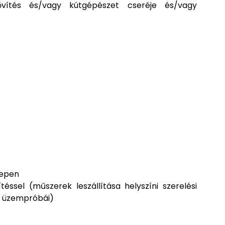
bővítés és/vagy kútgépészet cseréje és/vagy
lepen
téssel (műszerek leszállítása helyszíni szerelési
, üzempróbái)