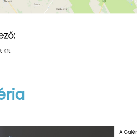
ező:
 Kft.
éria
A Galéri