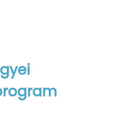
gyei
 program