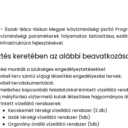
 – Észak-Bács-Kiskun Megyei Ivóvízminőség-javító Progr
ó vízminőségi paraméterek folyamatos biztosítása, ezál
 infrastruktúra fejlesztésével.
sztés keretében az alábbi beavatkozáso
ési munkák a szükséges engedélyeztetésekkel:
iviteli terv szintű vízjogi létesítési engedélyezési tervek;
iviteli tervdokumentáció.
meléshez kapcsolódó feladatokkal érintett vízellátó rend
j mélyfúrású víztermelő kutak létesítése hagyományos 
rintett vízellátó rendszerek:
Kecskemét térségi vízellátó rendszer (2 db)
Izsák térségi vízellátó rendszer (1db)
Orgovány önálló vízellátó rendszer (1db)